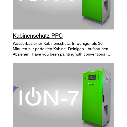
Kabinenschutz PPC
Wasserbasierter Kabinenschutz. In weniger als 30
Minuten zur perfekten Kabine. Reinigen - Aufsprühen -
Abziehen. Have you been painting with conventional
compressed air up to now? You will see how easy it is to
switch. From the first moment you turn on ION-7. zum
Shop Replace your old device with an ION-7! With us,
you can get a credit for an ION-7 when you trade in your
qualifying air treatment device.¹ Good for you and the
planet. Replace your old device with an ION-7! With us,
you can get a credit for an ION-7 when you trade in your
qualifying air treatment device.¹ Good for you and the
planet. Replace your old device with an ION-7! With us,
you can get a credit for an ION-7 when you trade in your
qualifying air treatment device.¹ Good for you and the
planet. Replace your old device with an ION-7! With us,
you can get a credit for an ION-7 when you trade in your