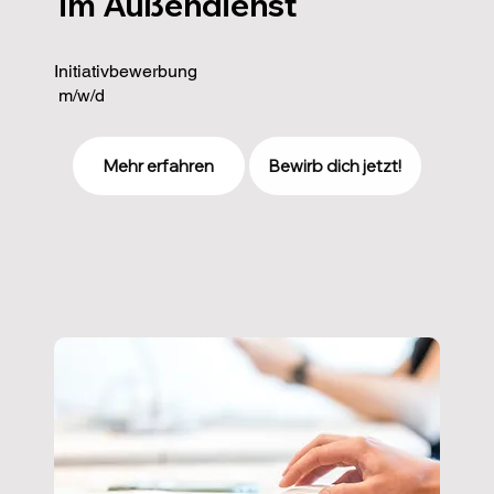
im Außendienst
im Außendienst
Initiativbewerbung
m/w/d
Mehr erfahren
Bewirb dich jetzt!