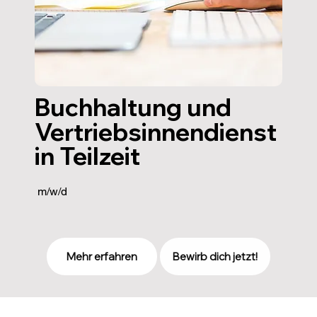
Buchhaltung und
Buchhaltung und
Vertriebsinnendienst
Vertriebsinnendienst
in Teilzeit
in Teilzeit
m/w/d
Mehr erfahren
Bewirb dich jetzt!